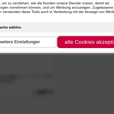
al (1)
, um zu verstehen, wie die Kunden unsere Dienste nutzen, damit wir
 cm (1)
HLIESSEN
200 cm
Bewertung:
> 4.5
alle
Filter zurücksetz
ungen vornehmen können, und um Werbung anzuzeigen. Zugelassene
 (1)
 cm (1)
ter verwenden diese Tools auch in Verbindung mit der Anzeige von Wer
ER
alle Cookies akzept
weitere Einstellungen
öbel
»Alia 1«
4.7
/5
assivholz
559.
00