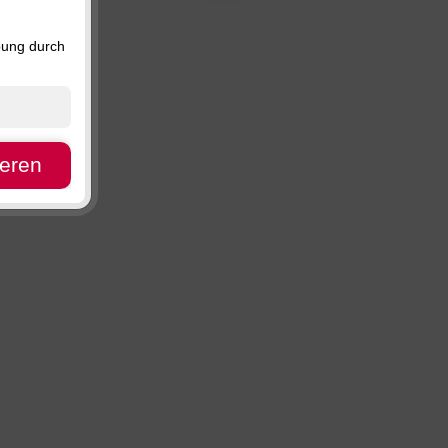
Preis, absteigend
en
Verfügbarkeit
bung durch
ieren