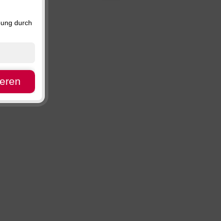
Preis, absteigend
Verfügbarkeit
bung durch
ieren