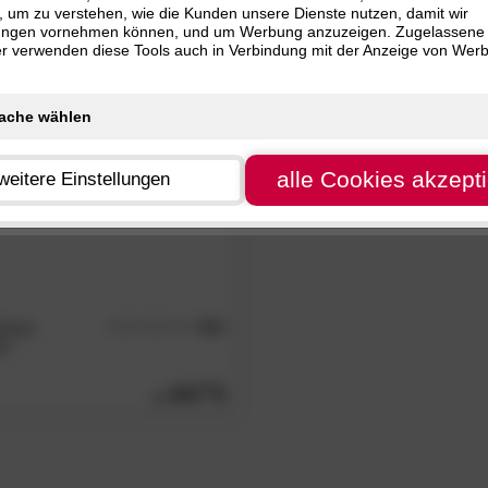
, um zu verstehen, wie die Kunden unsere Dienste nutzen, damit wir
200 cm
alle
Filter zurücksetzen
ungen vornehmen können, und um Werbung anzuzeigen. Zugelassene
ter verwenden diese Tools auch in Verbindung mit der Anzeige von Wer
alle Cookies akzept
weitere Einstellungen
assic
4.8
/5
en
84.
00