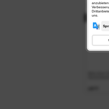
anzubieten
Größe:
135x
Verbesser
Drittanbie
uns.
- 35%
Betty down Cl
Daunendeck
129.
00