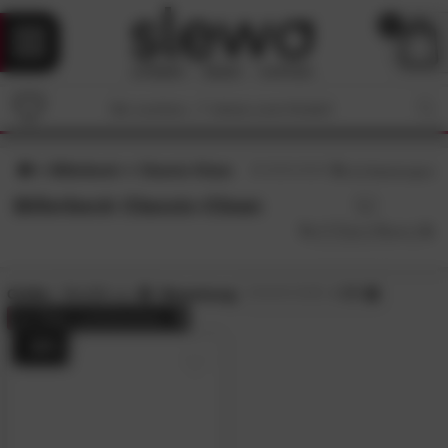
0
Billerbeck
Classic-Clean
5
/5 (
12
Bewertungen)
Billerbeck Classic-Clean
Größe:
90x200 cm
Bewertung:
> 3.5
alle
Filter zurücksetzen
- 38%