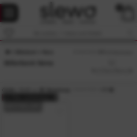
0
Billerbeck
Nena
4.7
/5 (
62
Bewertungen)
Billerbeck Nena
Größe:
80x80 cm
Bewertung:
> 3.5
alle
Filter zurücksetzen
BESTSELLER