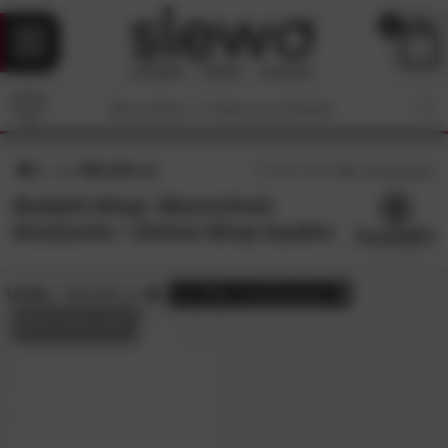
0
180x100 cm
4
/5 (
7
Bewertungen)
Bodahl-Shop: Massivholz
Esstische • Online-Shop kaufen
Größe:
180x100 cm
alle
Filter zurücksetzen
BESTSELLER