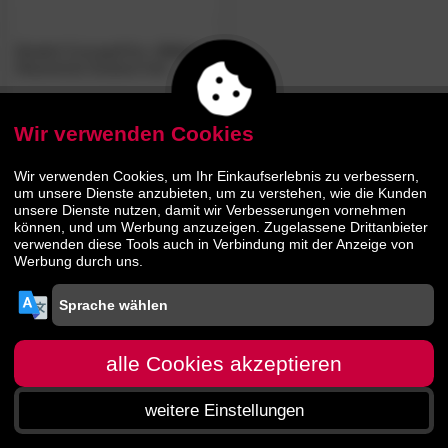
Bodahl Concept4You
»Oslo«
Massivholz Esstisch Ash
Wir verwenden Cookies
1519.
00
Wir verwenden Cookies, um Ihr Einkaufserlebnis zu verbessern,
um unsere Dienste anzubieten, um zu verstehen, wie die Kunden
unsere Dienste nutzen, damit wir Verbesserungen vornehmen
können, und um Werbung anzuzeigen. Zugelassene Drittanbieter
verwenden diese Tools auch in Verbindung mit der Anzeige von
Werbung durch uns.
alle Cookies akzeptieren
weitere Einstellungen
Startseite
Menü
Suche
Warenkorb