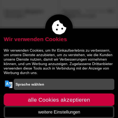
Massivholz
»Bergamo«
Massivholz
5.0
/5
Standregal II
»Vegas«
Kommode
471.
00
1065.
00
719.
1629.
00
00
Wir verwenden Cookies
AUF LAGER
AUF LAGER
Wir verwenden Cookies, um Ihr Einkaufserlebnis zu verbessern,
um unsere Dienste anzubieten, um zu verstehen, wie die Kunden
unsere Dienste nutzen, damit wir Verbesserungen vornehmen
können, und um Werbung anzuzeigen. Zugelassene Drittanbieter
verwenden diese Tools auch in Verbindung mit der Anzeige von
Werbung durch uns.
SIT
»Samba«
Aktenschrank
Klenk Dancer
4.7
/5
Antik Akazie massiv
Regalwürfel
alle Cookies akzeptieren
weitere Einstellungen
1030.
00
52.
00
1649.
54.
00
90
Startseite
Menü
Suche
Warenkorb