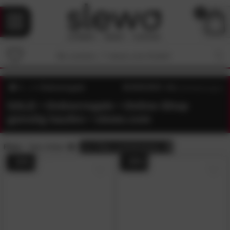
0
Ordnerregale
4.6
/5 (
30
Bewertungen)
SALE • Ordnerregale • Online-Shop
günstig kaufen • slewo.com
Preis:
Sale-Artikel
alle
Filter zurücksetzen
- 34%
- 35%