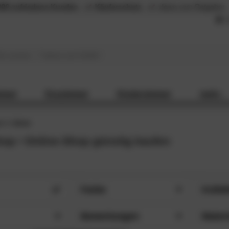
000 zufriedene Kunden
Käuferschutz
slewo.com Ratgeber
L
mmer
Esszimmer
Kinderzimmer
mehr...
n
done
op • Online-Shop günstig kaufen
Farbe
Kollek
m (4)
Weiß (7)
Dail
HLIESSEN
SCHLIESSEN
Bewertungen
Materi
m (4)
Schwarz (6)
Del