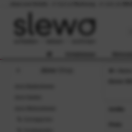
slewo.com Vorteile
Kauf auf
Rechnung
mehr als
300.
Schlafzimmer
Wohnzi
done
-Shop
Marke
done-Sh
done
Badezimmer
done
Garten
done
Wohnzimmer
Größe
Schnäppchen
30x50 c
SC
Preis
45x45 c
Sonderposten