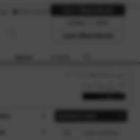
Mein
Warenkorb
ogin
Hilfe & Kontakt
0 Artikel
0.00
zum Warenkorb
Marken
% SALE
4.7
/5 (
63
Bewertungen)
tion
Sortieren nach
y (1)
Beliebtheit
SCHLIESSEN
SCHLIESSEN
al
sofort verfügbar
uxe Prime (1)
Preis, aufsteigend