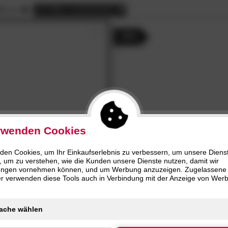
Bau
4.5
& mehr
cm (6)
Silber (5)
Dia
.90
€ bis
95.90
€
HLIESSEN
SCHLIESSEN
00 cm
alle
Filter zurücksetzen
Poly
3.5
E
Artikel
& mehr
cm (4)
Grau (4)
Dots
zierte
Artikel
- 44%
Orn
Skul
Stri
Zic
Bla
Bla
Cro
rwenden Cookies
Cus
Cus
«
4.7
den Cookies, um Ihr Einkaufserlebnis zu verbessern, um unsere Diens
Done
»Daily«
Handtuch-
/5
tuch
, um zu verstehen, wie die Kunden unsere Dienste nutzen, damit wir
Serie
Cus
ungen vornehmen können, und um Werbung anzuzeigen. Zugelassene
ter verwenden diese Tools auch in Verbindung mit der Anzeige von Wer
Cus
16.
40
3.
90
Del
Kor
- 43%
Lou