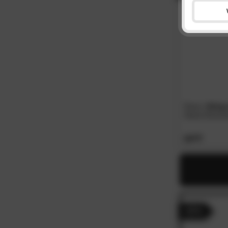
Done
»Strip
Hand-/Dusch
15.
90
- 41%