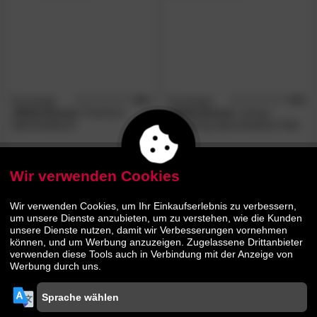
Formesse
4.8
Formesse
5.0
/5
/5
»Bella Donna«
Premium
»Bella Donna«
Jersey
Spannbetttuch
Boxspring Spannbetttuch Alto
99.
90
69.
90
Wir verwenden Cookies
AUF LAGER
Wir verwenden Cookies, um Ihr Einkaufserlebnis zu verbessern,
um unsere Dienste anzubieten, um zu verstehen, wie die Kunden
unsere Dienste nutzen, damit wir Verbesserungen vornehmen
können, und um Werbung anzuzeigen. Zugelassene Drittanbieter
verwenden diese Tools auch in Verbindung mit der Anzeige von
Werbung durch uns.
Formesse
4.9
Formesse
5.0
/5
/5