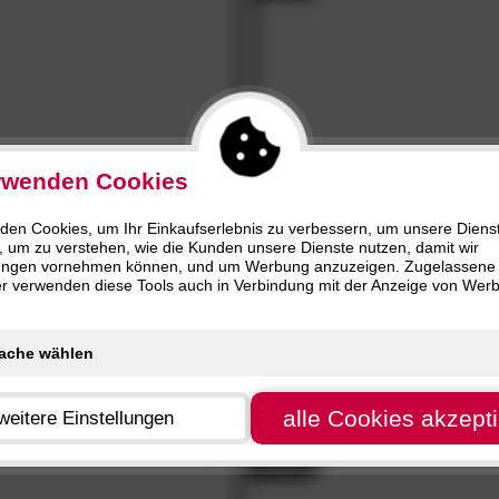
 cm (15)
 cm (13)
 cm (13)
 cm (15)
 cm (14)
 cm (13)
rwenden Cookies
den Cookies, um Ihr Einkaufserlebnis zu verbessern, um unsere Diens
 Kaltschaum
4.7
Hasena Boxspring
/5
, um zu verstehen, wie die Kunden unsere Dienste nutzen, damit wir
Taschenfederkern-Matratzen Perl
ungen vornehmen können, und um Werbung anzuzeigen. Zugelassene
ter verwenden diese Tools auch in Verbindung mit der Anzeige von Wer
314.
00
1239.
00
Jetzt bis zu 13% Rabatt
alle Cookies akzept
weitere Einstellungen
- 44%