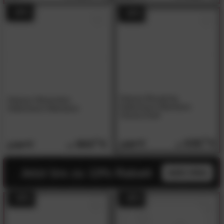
- 49%
- 49%
Hasena Boxspring
Hasena Ultramotion
Kaltschaum-Matratzen
Kaltschaum-Matratzen
Victoria Drell
635.
00
900.
00
1239.
00
1749.
00
Jetzt bis zu 13% Rabatt
mehr infos
- 49%
- 48%