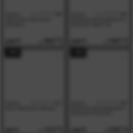
Hasena
4.0
Hasena
5.0
/5
/5
Ultraconfort Kaltschaum-
Boxspring Taschenfederkern-
Matratzen
Matratzen Opalin Tex
560.
00
560.
00
1089.
1089.
00
00
- 48%
- 49%
Hasena
4.7
Hasena
5.0
/5
/5
Novo Kaltschaum Matratze
Boxspring Taschenfederkern-
Matratzen Perla Drell
314.
00
635.
00
609.
1239.
00
00