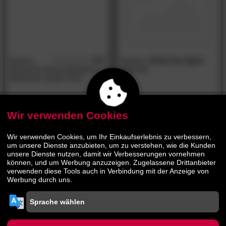
Hasena
5.0
Hasena
»Perla Tex Split«
/5
Boxspring Taschenfederkern-
Matratze
Matratzen Opalin Drell
515.
00
680.
00
1009.
1319.
00
00
Wir verwenden Cookies
- 48%
Wir verwenden Cookies, um Ihr Einkaufserlebnis zu verbessern,
um unsere Dienste anzubieten, um zu verstehen, wie die Kunden
unsere Dienste nutzen, damit wir Verbesserungen vornehmen
können, und um Werbung anzuzeigen. Zugelassene Drittanbieter
verwenden diese Tools auch in Verbindung mit der Anzeige von
Werbung durch uns.
Hasena
»Gel-Clima-Top«
Topper