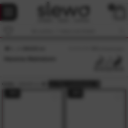
0
120x210 cm
4.7
/5 (
25
Bewertungen)
Hasena Matratzen
Größe:
120x210 cm
alle
Filter zurücksetzen
- 49%
- 49%