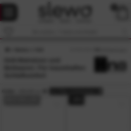
0
Marken
Hn8
4.8
/5 (
35
Bewertungen)
Hn8-Matratzen und
Bettwaren: Für traumhaften
Schlafkomfort
Größe:
100x220 cm
alle
Filter zurücksetzen
BESTSELLER
- 20%