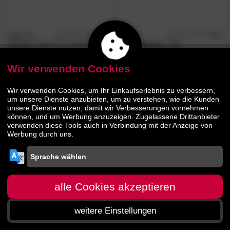
Hn8
»7-
4.9
Hn8
4.7
/5
/5
Zonen«
Jubel KS Kaltschaum-
»Studioline«
100
Matratzen
Kaltschaum-Matratzen
Wir verwenden Cookies
679.
00
295.
00
369.
00
Wir verwenden Cookies, um Ihr Einkaufserlebnis zu verbessern,
um unsere Dienste anzubieten, um zu verstehen, wie die Kunden
unsere Dienste nutzen, damit wir Verbesserungen vornehmen
können, und um Werbung anzuzeigen. Zugelassene Drittanbieter
verwenden diese Tools auch in Verbindung mit der Anzeige von
Werbung durch uns.
alle Cookies akzeptieren
weitere Einstellungen
Startseite
Menü
Suche
Warenkorb