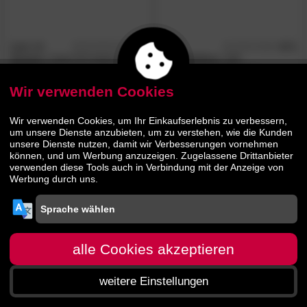
Hn8
»7-
4.9
Hn8
4.7
/5
/5
Zonen«
Jubel KS Kaltschaum-
»Studioline«
100
Matratzen
Kaltschaum-Matratzen
Wir verwenden Cookies
679.
00
295.
00
369.
00
Wir verwenden Cookies, um Ihr Einkaufserlebnis zu verbessern,
um unsere Dienste anzubieten, um zu verstehen, wie die Kunden
unsere Dienste nutzen, damit wir Verbesserungen vornehmen
können, und um Werbung anzuzeigen. Zugelassene Drittanbieter
verwenden diese Tools auch in Verbindung mit der Anzeige von
Werbung durch uns.
alle Cookies akzeptieren
weitere Einstellungen
Startseite
Menü
Suche
Warenkorb