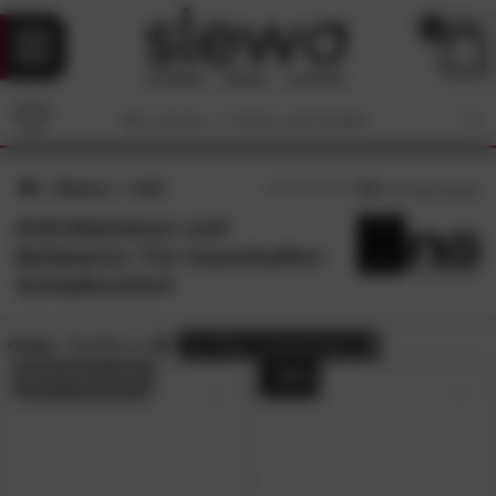
0
Marken
Hn8
4.8
/5 (
35
Bewertungen)
Hn8-Matratzen und
Bettwaren: Für traumhaften
Schlafkomfort
Größe:
90x200 cm
alle
Filter zurücksetzen
BESTSELLER
- 20%