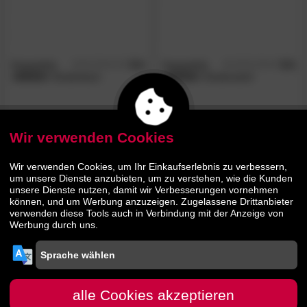
Hoppekids
5.0
Hoppekids
5.0
/5
/5
»MADS«
Kindertisch
»MADS«
Kinderstuhl
56.
00
56.
00
99.
99.
90
90
Wir verwenden Cookies
- 44%
Wir verwenden Cookies, um Ihr Einkaufserlebnis zu verbessern,
um unsere Dienste anzubieten, um zu verstehen, wie die Kunden
unsere Dienste nutzen, damit wir Verbesserungen vornehmen
können, und um Werbung anzuzeigen. Zugelassene Drittanbieter
verwenden diese Tools auch in Verbindung mit der Anzeige von
Werbung durch uns.
Hoppekids
5.0
/5
»ECO Dream«
Bettschubladen
alle Cookies akzeptieren
2er-Set