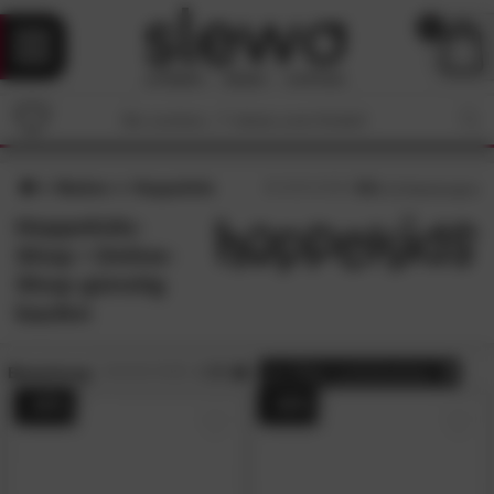
0
Marken
Hoppekids
4.6
/5 (
15
Bewertungen)
Hoppekids-
Shop • Online-
Shop günstig
kaufen
Bewertung:
> 3.5
alle
Filter zurücksetzen
- 44%
- 44%