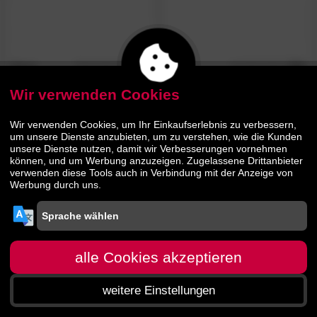
Ibena
4.8
Ibena
4.8
/5
/5
»Sorrento«
Doubleface
»Solare«
Wohndecken Plaid
Wohndecken Plaid 2340
2946
Wir verwenden Cookies
Wir verwenden Cookies, um Ihr Einkaufserlebnis zu verbessern,
47.
90
52.
00
59.
64.
99
90
um unsere Dienste anzubieten, um zu verstehen, wie die Kunden
unsere Dienste nutzen, damit wir Verbesserungen vornehmen
können, und um Werbung anzuzeigen. Zugelassene Drittanbieter
verwenden diese Tools auch in Verbindung mit der Anzeige von
Werbung durch uns.
alle Cookies akzeptieren
weitere Einstellungen
Startseite
Menü
Suche
Warenkorb