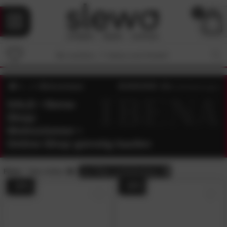
0
Wohnzimmer
4.8
/5 (
128
Bewertungen)
SALE • Ibena-
Shop:
Wohnzimmer •
Online-Shop günstig kaufen
Preis:
Sale-Artikel
alle
Filter zurücksetzen
- 20%
- 20%