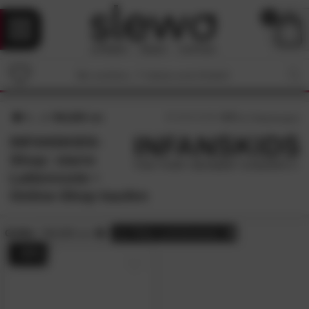
0
90x200 cm
4.7
/5 (
17
Bewertungen)
INFANSKIDS-
Shop: starre
Lattenroste •
Online-Shop kaufen
Größe:
90x200 cm
alle
Filter zurücksetzen
- 43%