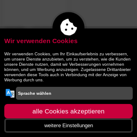
Infanskids
4.9
/5
»Lara«
Rollrost
Wir verwenden Cookies
Wir verwenden Cookies, um Ihr Einkaufserlebnis zu verbessern,
37.
30
64.
90
um unsere Dienste anzubieten, um zu verstehen, wie die Kunden
unsere Dienste nutzen, damit wir Verbesserungen vornehmen
können, und um Werbung anzuzeigen. Zugelassene Drittanbieter
verwenden diese Tools auch in Verbindung mit der Anzeige von
Werbung durch uns.
alle Cookies akzeptieren
weitere Einstellungen
Startseite
Menü
Suche
Warenkorb