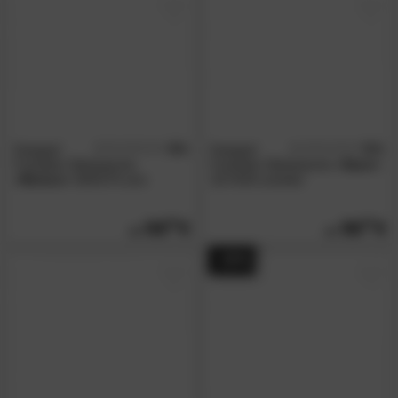
Kaeppel
4.8
Kaeppel
5.0
/5
/5
Feinbiber Bettwäsche
Feinbiber Bettwäsche
»Stars«
»Motion«
584/579 zinn
327/549 schiefer
59.
90
59.
90
- 20%