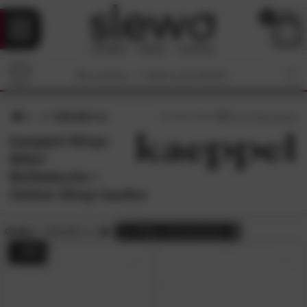
0
135x200 cm
4.7
/5 (
114
Bewertungen)
kaeppel-Shop:
Biber
Bettwäsche •
Online-Shop kaufen
Größe:
135x200 cm
alle
Filter zurücksetzen
- 19%