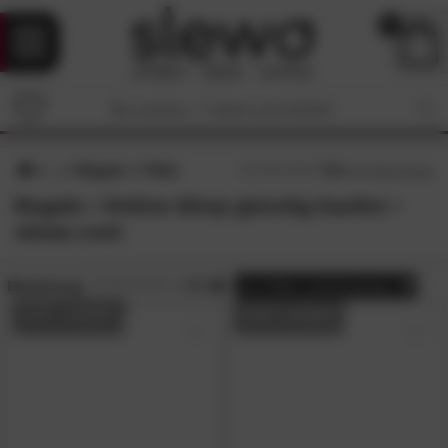
0
Regale
Filter
4.5
/5 (
21
Bewertungen)
Regale • Online-Shop günstig kaufen •
slewo.com
Bewertung:
> 4.5
alle
Filter zurücksetzen
AUF LAGER
AUF LAGER