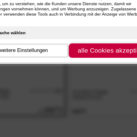
1)
Skandinavisch (2)
, um zu verstehen, wie die Kunden unsere Dienste nutzen, damit wir
HLIESSEN
SCHLIESSEN
> 3.5
alle
Filter zurücksetzen
ungen vornehmen können, und um Werbung anzuzeigen. Zugelassene
)
Modern (1)
ter verwenden diese Tools auch in Verbindung mit der Anzeige von Wer
BESTSELLER
alle Cookies akzept
weitere Einstellungen
Tomi«
4.0
KocotKids
»Tomi«
/5
 weiß
Kleiderschrank
209.
00
619.
00