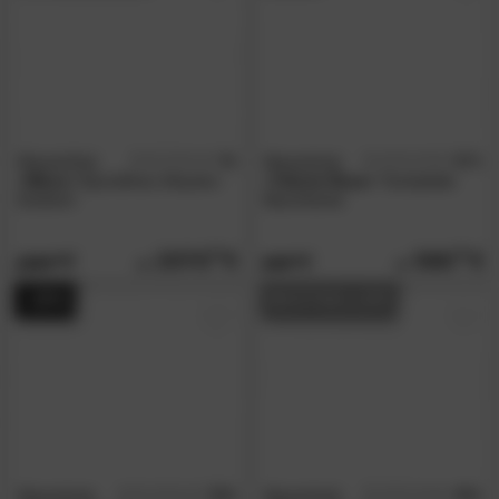
MassivHolz
5
Massivholz
4.7
/5
/5
»Wave«
Epoxidharz Akazien-
»Tabula Rasa«
Tischplatte
Esstisch
Baumkante
2070.
00
560.
00
2669.
849.
00
00
- 25%
BESTSELLER
Massivholz
5.0
Massivholz
4.6
/5
/5