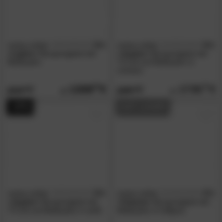
meise.möbel
5.0
meise.möbel
5.0
/5
/5
»Lights«
Boxspringbett inkl.
»Jupiter«
Boxspringbett inkl.
Bettkasten
TV-Lift und Bettkasten in
schwarz
1339.
00
1735.
00
2019.
3259.
00
00
- 47%
AUF LAGER
meise.möbel
5.0
meise.möbel
4.5
/5
/5
»Jupiter«
Boxspringbett inkl.
»Catania«
Boxspringbett inkl.
TV-Lift und Bettkasten in weiß
Bettkasten in hellgrau