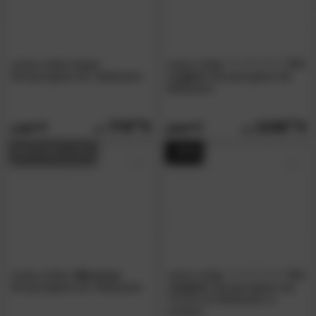
meise.möbel
»Leo«
meise.möbel
5.0
/5
Boxspringbett inkl. Bettkasten
»Lights«
Boxspringbett inkl.
Bettkasten
779.
00
1339.
00
1169.
2019.
00
00
BESTSELLER
- 47%
meise.möbel
»Messina«
meise.möbel
5.0
/5
Boxspringbett inkl. Bettkasten
»Jupiter«
Boxspringbett inkl.
TV-Lift und Bettkasten in
schwarz