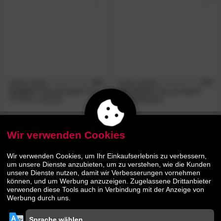
meise.möbel
5.0
meise.möbel
4.8
/5
/5
»Jupiter«
Boxspringbett inkl.
»Sunshine«
Boxspringbett
TV-Lift in schwarz
inkl. Bettkasten
1779.
00
999.
00
2669.
1499.
00
00
Wir verwenden Cookies
BESTSELLER
Wir verwenden Cookies, um Ihr Einkaufserlebnis zu verbessern,
um unsere Dienste anzubieten, um zu verstehen, wie die Kunden
unsere Dienste nutzen, damit wir Verbesserungen vornehmen
können, und um Werbung anzuzeigen. Zugelassene Drittanbieter
verwenden diese Tools auch in Verbindung mit der Anzeige von
Werbung durch uns.