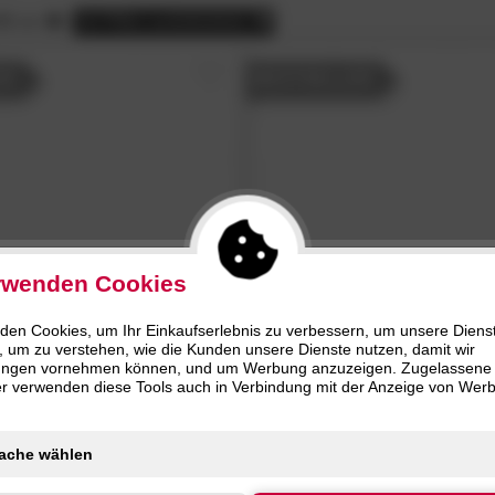
nur
kstoff (2)
Eiche (2)
Ska
 cm (6)
Fun (2)
HLIESSEN
SCHLIESSEN
00 cm
alle
Filter zurücksetzen
nur
olz (2)
Buche (1)
Mod
Kiruna (1)
1)
ER
BESTSELLER
Laser (1)
Santos (1)
rwenden Cookies
den Cookies, um Ihr Einkaufserlebnis zu verbessern, um unsere Diens
»Fun I«
Jugendbett
meise.möbel
»Laser«
Polsterbett 
, um zu verstehen, wie die Kunden unsere Dienste nutzen, damit wir
Bettkasten
ungen vornehmen können, und um Werbung anzuzeigen. Zugelassene
ter verwenden diese Tools auch in Verbindung mit der Anzeige von Wer
439.
00
1019.
00
ER
BESTSELLER