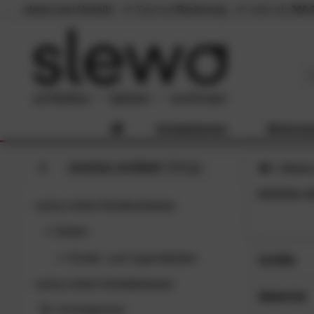
slewo.com Vorteile
Kauf auf
Rechnung
mehr als
300.
Schlafzimmer
Wohnzi
meise.möbel
-Shop
Marke
meise.m
meise.möbel
Kinderzimmer
Betten
Kinder- und Jugendbetten
Größe
meise.möbel
Schlafzimmer
90x200 
SC
Material
120x200
Schnäppchen