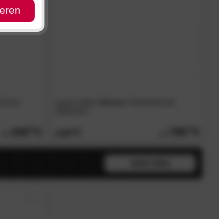
ieren
t Cord
meise.möbel
»Kiruna«
Polsterbett inkl.
Bettkasten
439.
00
799.
00
1199.
00
mehr infos