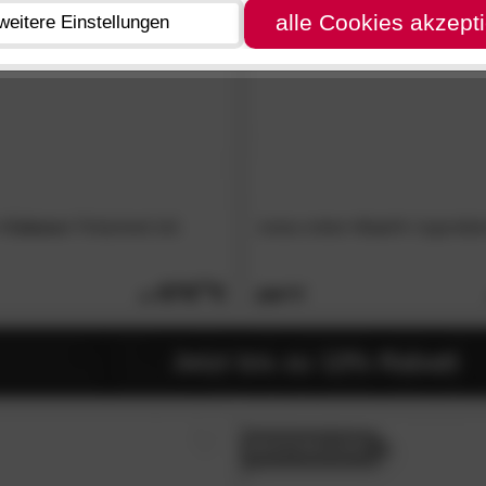
alle Cookies akzept
weitere Einstellungen
»Cabana«
Polsterbett inkl.
meise.möbel
»Cool I«
Jugendbet
679.
00
659.
00
Jetzt bis zu 13% Rabatt
BESTSELLER