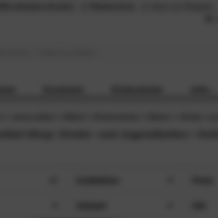
000 zufriedene Kunden
Käuferschutz
slewo.com Ratgeber
L
mmer
Esszimmer
Kinderzimmer
mehr...
n
meise.möbel
Möbel
Kinderzimmer
Betten
Kinder- un
öbel-Shop: Kinder- und Jugendbetten • Onl
Kollektion
Preis
cm (8)
Cabana (1)
Preise 
HLIESSEN
SCHLIESSEN
Holzart
Stil
€
 cm (8)
Cool (2)