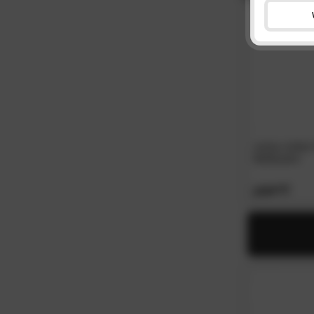
meise.möbel
Bettkasten
1019.
00