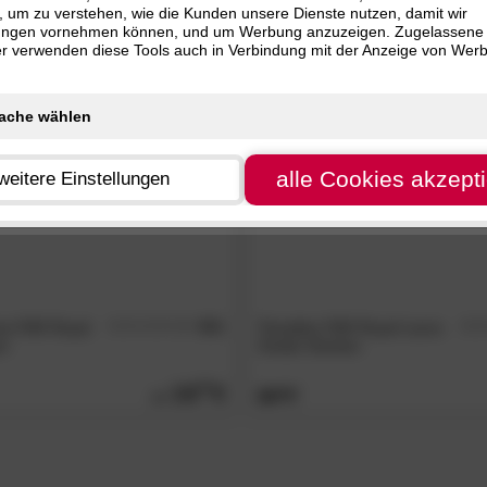
r (1)
, um zu verstehen, wie die Kunden unsere Dienste nutzen, damit wir
HLIESSEN
> 3.5
alle
Filter zurücksetzen
ungen vornehmen können, und um Werbung anzuzeigen. Zugelassene
le (1)
ter verwenden diese Tools auch in Verbindung mit der Anzeige von Wer
- 37%
alle Cookies akzept
weitere Einstellungen
a Fill® Royal
4.0
Paradies Fill® Royal Laura
/5
en
Kinder-Decken
19.
90
59.
95