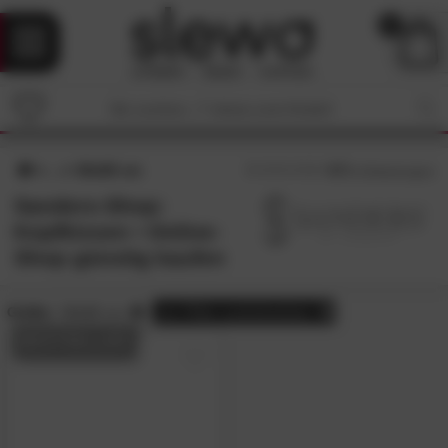
0
60x60 cm
4.7
/5 (
3
Bewertungen)
Sanders-Shop:
Kopfkissen • Online-
Shop günstig kaufen
Größe:
60x60 cm
alle
Filter zurücksetzen
BESTSELLER