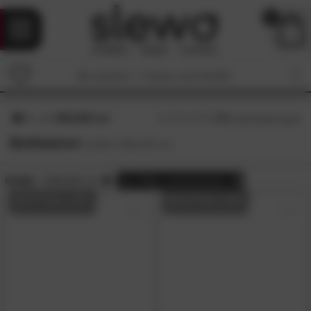
0
140x220 cm
4.7
/5 (
3236
Bewertungen)
Bettwaren
Größe 140x220 cm
Größe:
140x220 cm
alle
Filter zurücksetzen
BESTSELLER
BESTSELLER