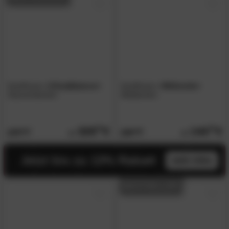
Kauffmann
»ClimaBalance«
Kauffmann
»Wildseide«
Daunendecken
Bettdecken
329.
00
144.
90
479.
209.
00
00
Jetzt bis zu 13% Rabatt
mehr infos
BESTSELLER