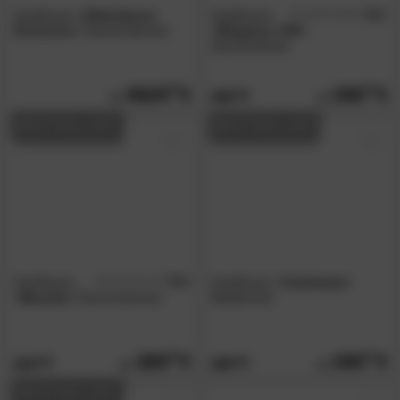
Kauffmann
»Eiderdaune
Kauffmann
4.5
/5
Exclusive«
Daunendecken
»Elegance 700«
Daunendecke
4829.
00
269.
00
389.
00
BESTSELLER
BESTSELLER
Kauffmann
5.0
Kauffmann
»Cashmere«
/5
»Bavaria«
Daunendecken
Bettdecken
289.
00
269.
00
419.
389.
00
00
BESTSELLER