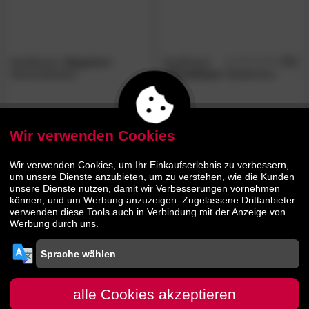
Kauffmann
»Superior«
Kauffmann
5.0
/5
Daunendecken
»Kamelhaar«
Bettdecken
209.
00
179.
00
299.
249.
00
00
Wir verwenden Cookies
Wir verwenden Cookies, um Ihr Einkaufserlebnis zu verbessern,
um unsere Dienste anzubieten, um zu verstehen, wie die Kunden
unsere Dienste nutzen, damit wir Verbesserungen vornehmen
können, und um Werbung anzuzeigen. Zugelassene Drittanbieter
verwenden diese Tools auch in Verbindung mit der Anzeige von
Werbung durch uns.
Kauffmann
5.0
Kauffmann
»Bambus«
/5
»Sensofill Active«
Bettdecken
alle Cookies akzeptieren
Bettdecken