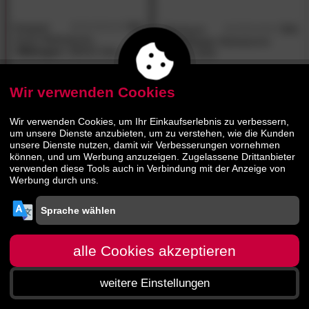
Kaeppel
5.0
Bierbaum
5.0
/5
/5
Junior Bettwäsche
»Renforce«
Bettwäsche
»Wikinger«
380/01 blau
Lillifee 2369
20.
90
44.
90
Wir verwenden Cookies
41.
90
Wir verwenden Cookies, um Ihr Einkaufserlebnis zu verbessern,
um unsere Dienste anzubieten, um zu verstehen, wie die Kunden
unsere Dienste nutzen, damit wir Verbesserungen vornehmen
können, und um Werbung anzuzeigen. Zugelassene Drittanbieter
verwenden diese Tools auch in Verbindung mit der Anzeige von
Werbung durch uns.
alle Cookies akzeptieren
weitere Einstellungen
Startseite
Menü
Suche
Warenkorb