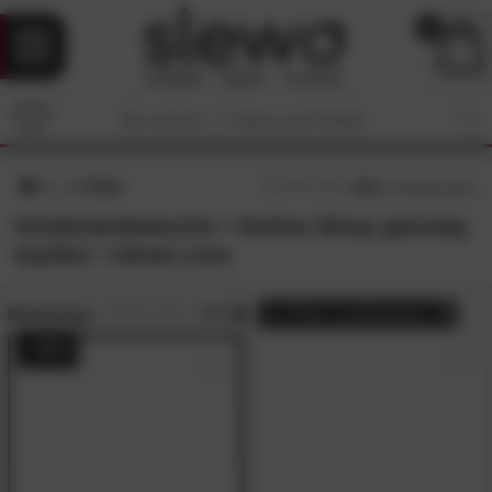
0
Filter
4.8
/5 (
15
Bewertungen)
Kinderbettwäsche • Online-Shop günstig
kaufen • slewo.com
Bewertung:
> 4.5
alle
Filter zurücksetzen
- 50%