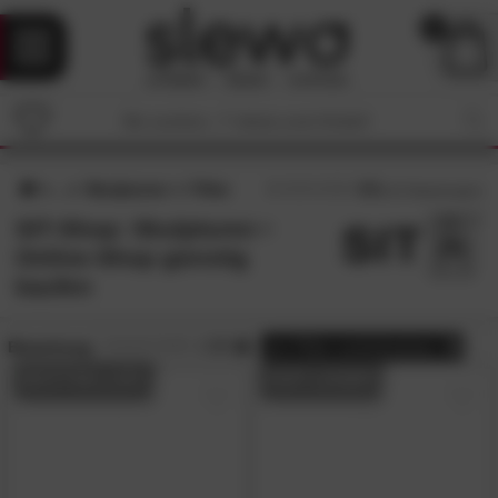
0
Skulpturen
Filter
4.5
/5 (
47
Bewertungen)
SIT-Shop: Skulpturen •
Online-Shop günstig
kaufen
Bewertung:
> 3.5
alle
Filter zurücksetzen
BESTSELLER
AUF LAGER