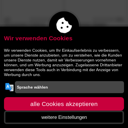
SIT
4.8
SIT
4.3
/5
/5
Romanteaka Treibholz-
Romanteaka
»Inaya«
Skulptur
Treibholz-Skulptur
Wir verwenden Cookies
309.
00
180.
00
439.
269.
00
00
Wir verwenden Cookies, um Ihr Einkaufserlebnis zu verbessern,
um unsere Dienste anzubieten, um zu verstehen, wie die Kunden
unsere Dienste nutzen, damit wir Verbesserungen vornehmen
können, und um Werbung anzuzeigen. Zugelassene Drittanbieter
verwenden diese Tools auch in Verbindung mit der Anzeige von
Werbung durch uns.
alle Cookies akzeptieren
weitere Einstellungen
Startseite
Menü
Suche
Warenkorb