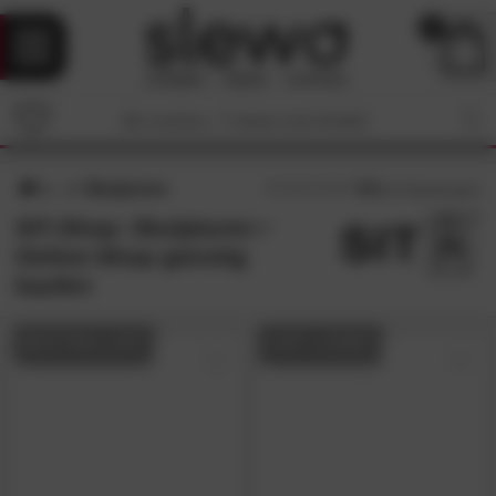
0
Skulpturen
4.5
/5 (
47
Bewertungen)
SIT-Shop: Skulpturen •
Online-Shop günstig
kaufen
BESTSELLER
AUF LAGER