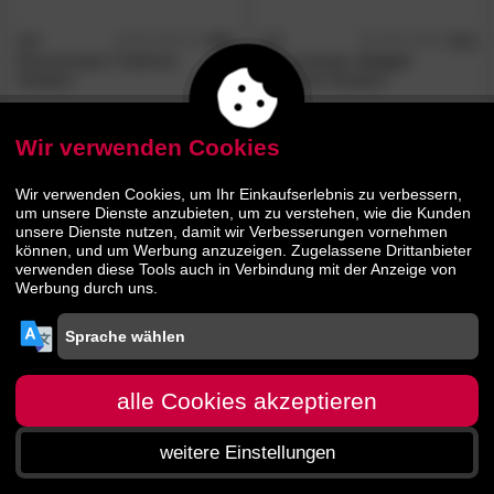
SIT
4.8
SIT
4.3
/5
/5
Romanteaka Treibholz-
Romanteaka
»Inaya«
Skulptur
Treibholz-Skulptur
309.
00
189.
00
439.
269.
00
00
Wir verwenden Cookies
Wir verwenden Cookies, um Ihr Einkaufserlebnis zu verbessern,
um unsere Dienste anzubieten, um zu verstehen, wie die Kunden
unsere Dienste nutzen, damit wir Verbesserungen vornehmen
können, und um Werbung anzuzeigen. Zugelassene Drittanbieter
verwenden diese Tools auch in Verbindung mit der Anzeige von
Werbung durch uns.
alle Cookies akzeptieren
weitere Einstellungen
Startseite
Menü
Suche
Warenkorb