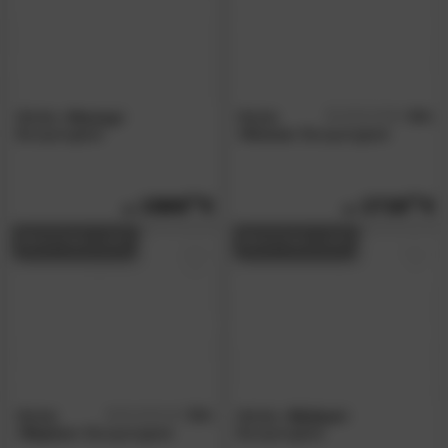
Winkle
»Herzog«
Winkle
4.0
/5
Boxspringbett
»Kiruna«
Boxspringbett
1569.
00
1719.
00
BESTSELLER
BESTSELLER
Winkle
5.0
Winkle
»Mallawi«
/5
»Neptun«
Boxspringbett
Boxspringbett