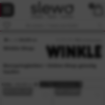
0
140x200 cm
4.1
/5 (
18
Bewertungen)
Winkle-Shop:
Boxspringbetten • Online-Shop günstig
kaufen
Größe:
140x200 cm
alle
Filter zurücksetzen
BESTSELLER
AUF LAGER