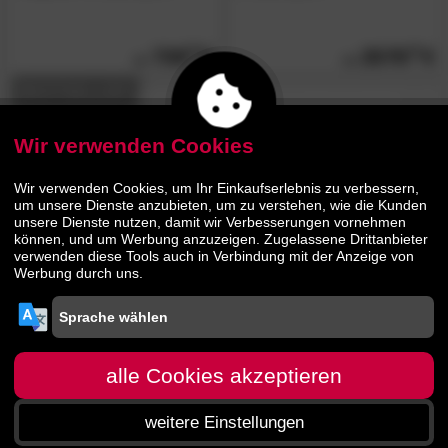
739.
00
2579.
00
BESTSELLER
Wir verwenden Cookies
Wir verwenden Cookies, um Ihr Einkaufserlebnis zu verbessern,
um unsere Dienste anzubieten, um zu verstehen, wie die Kunden
unsere Dienste nutzen, damit wir Verbesserungen vornehmen
können, und um Werbung anzuzeigen. Zugelassene Drittanbieter
verwenden diese Tools auch in Verbindung mit der Anzeige von
Winkle
»Senden«
Winkle
»Alberta«
Werbung durch uns.
Boxspringbett
Boxspringbett
769.
00
1519.
00
alle Cookies akzeptieren
Jetzt bis zu 13% Rabatt
mehr infos
weitere Einstellungen
Startseite
Menü
Suche
Warenkorb