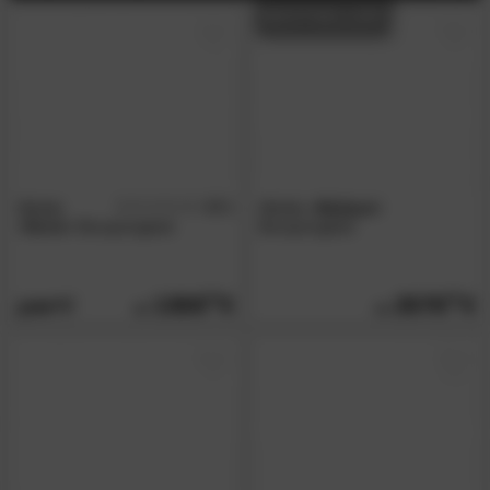
BESTSELLER
Winkle
4.7
Winkle
»Mallawi«
/5
»Doris«
Boxspringbett
Boxspringbett
1359.
00
2579.
00
1949.
00