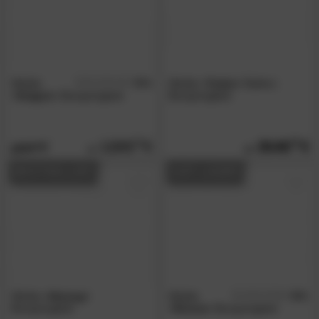
Winkle
4.4
Winkle
»Tudor«
Elektro-
/5
»Aragon«
Boxspringbett
Boxspringbett
1205.
00
3549.
00
1879.
00
BESTSELLER
AUF LAGER
Winkle
»Herzog«
Winkle
4.0
/5
Boxspringbett
»Kiruna«
Boxspringbett