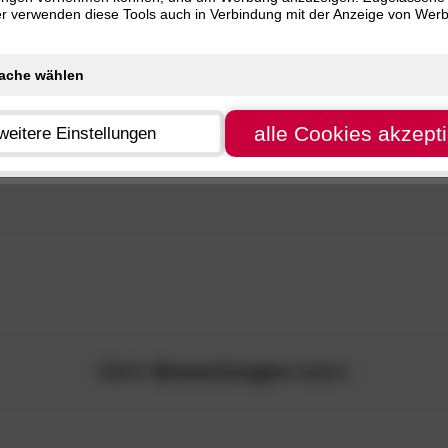
ter verwenden diese Tools auch in Verbindung mit der Anzeige von Wer
alle Cookies akzept
weitere Einstellungen
Mehr
Bewertungen
laden