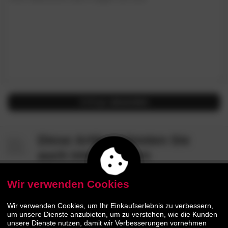
Anfrage
absenden
Diese Artikel könnten Sie
auch interessieren
Wir verwenden Cookies
- 44%
AUF LAGER
Wir verwenden Cookies, um Ihr Einkaufserlebnis zu verbessern,
um unsere Dienste anzubieten, um zu verstehen, wie die Kunden
unsere Dienste nutzen, damit wir Verbesserungen vornehmen