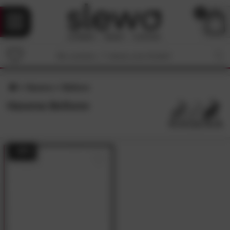
0
Hasena
Belluno
Hasena Belluno
- 48%