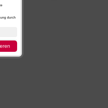
Preis, absteigend
te
Verfügbarkeit
bung durch
ieren