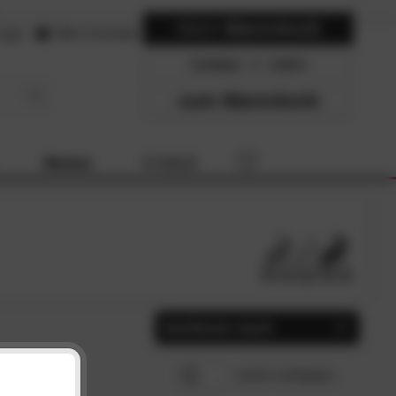
Mein
Warenkorb
ogin
Hilfe & Kontakt
0 Artikel
0.00
zum Warenkorb
Marken
% SALE
Sortieren nach
Beliebtheit
SCHLIESSEN
sofort verfügbar
Preis, aufsteigend