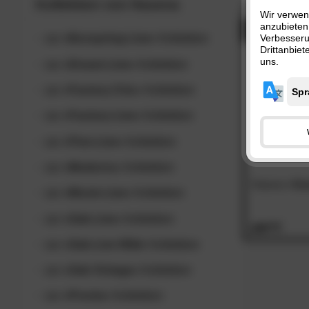
Kollektion von
Hasena
Wir verwen
anzubieten
- 48%
zur
»Boxspring-Line«
Kollektion
Verbesser
Drittanbie
uns.
zur
»Dream-Line«
Kollektion
zur
»Factory-Chic«
Kollektion
zur
»Factory-Line«
Kollektion
zur
»Fine-Line«
Kollektion
zur
»Moderno«
Kollektion
Hasena
»Gr
zur
»Movie-Line«
Kollektion
zur
»Oak-Line«
Kollektion
429.
00
zur
»Oak-Line Wild«
Kollektion
zur
»Oak-Vintage«
Kollektion
zur
»Pronto«
Kollektion