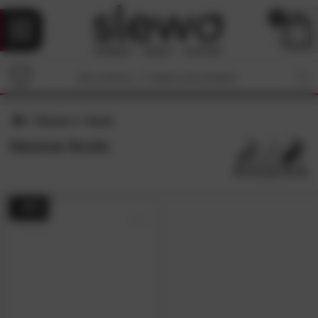
0
Hasena
Scola
Hasena Scola
- 49%