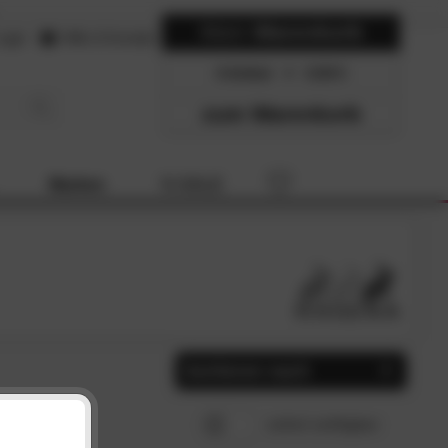
Mein
Warenkorb
ogin
Hilfe & Kontakt
0 Artikel
0.00
zum Warenkorb
Marken
% SALE
Sortieren nach
Beliebtheit
SCHLIESSEN
sofort verfügbar
Preis, aufsteigend