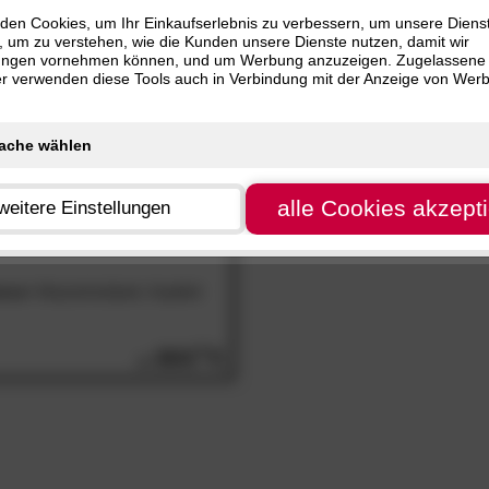
nur
SALE
Artikel
 cm (1)
den Cookies, um Ihr Einkaufserlebnis zu verbessern, um unsere Diens
, um zu verstehen, wie die Kunden unsere Dienste nutzen, damit wir
 cm (1)
ungen vornehmen können, und um Werbung anzuzeigen. Zugelassene
 cm (1)
ter verwenden diese Tools auch in Verbindung mit der Anzeige von Wer
 cm (1)
 cm (1)
 cm (1)
 cm (1)
alle Cookies akzept
weitere Einstellungen
rese«
Massivholzbett, Kopfteil
800.
00