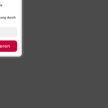
Preis, absteigend
te
Verfügbarkeit
bung durch
ieren