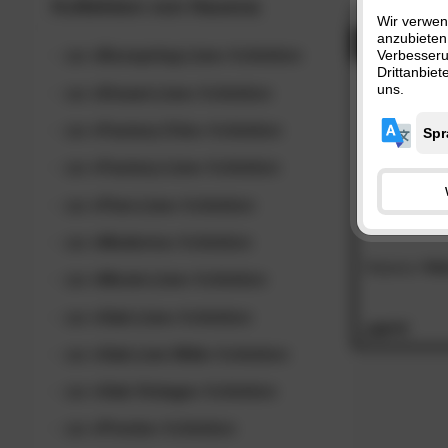
Kollektion von
Hasena
Wir verwen
anzubieten
- 48%
zur
»Boxspring-Line«
Kollektion
Verbesser
Drittanbie
uns.
zur
»Dream-Line«
Kollektion
zur
»Factory-Chic«
Kollektion
zur
»Factory-Line«
Kollektion
zur
»Fine-Line«
Kollektion
zur
»Moderno«
Kollektion
Hasena
»Vel
zur
»Movie-Line«
Kollektion
zur
»Oak-Line«
Kollektion
179.
00
zur
»Oak-Line Wild«
Kollektion
zur
»Oak-Vintage«
Kollektion
zur
»Pronto«
Kollektion