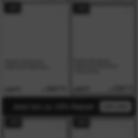
- 49%
- 49%
Hasena Boxspring
Hasena Ultramotion
Kaltschaum-Matratzen
Kaltschaum-Matratzen
Victoria Drell
635.
00
900.
00
1239.
00
1749.
00
Jetzt bis zu 13% Rabatt
mehr infos
- 49%
- 48%