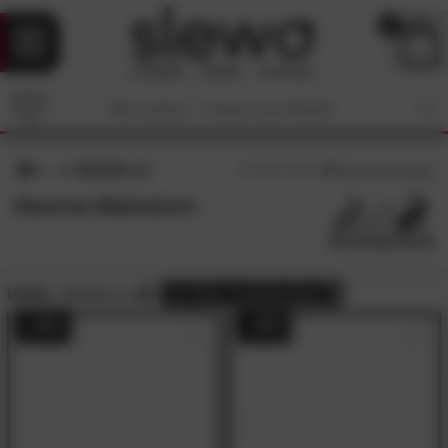
0
80x220 cm
4.7
/5 (
25
Bewertungen)
Hasena Matratzen
Größe:
80x220 cm
alle
Filter zurücksetzen
- 49%
- 49%