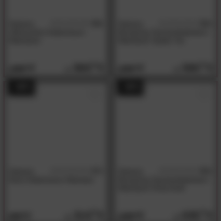
Hasena
4.0
Hasena
5.0
/5
/5
Ultraconfort Kaltschaum-
Boxspring Taschenfederkern-
Matratzen
Matratzen Opalin Tex
560.
00
560.
00
1089.
1089.
00
00
- 48%
- 49%
Hasena
4.7
Hasena
5.0
/5
/5
Novo Kaltschaum Matratze
Boxspring Taschenfederkern-
Matratzen Perla Drell
314.
00
635.
00
609.
1239.
00
00