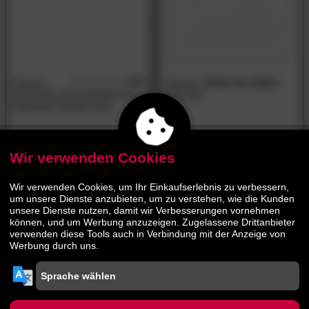
Hasena
5.0
Hasena
»Perla Tex Split«
/5
Boxspring Taschenfederkern-
Matratze
Matratzen Opalin Drell
515.
00
680.
00
1009.
1319.
00
00
Wir verwenden Cookies
- 48%
Wir verwenden Cookies, um Ihr Einkaufserlebnis zu verbessern,
um unsere Dienste anzubieten, um zu verstehen, wie die Kunden
unsere Dienste nutzen, damit wir Verbesserungen vornehmen
können, und um Werbung anzuzeigen. Zugelassene Drittanbieter
verwenden diese Tools auch in Verbindung mit der Anzeige von
Werbung durch uns.
Hasena
»Gel-Clima-Top«
Topper