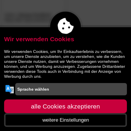
Heike
»Jersey-Comfort«
Baby-Bett Spannbetttücher
Wir verwenden Cookies
10.
40
15.
95
Wir verwenden Cookies, um Ihr Einkaufserlebnis zu verbessern,
um unsere Dienste anzubieten, um zu verstehen, wie die Kunden
unsere Dienste nutzen, damit wir Verbesserungen vornehmen
können, und um Werbung anzuzeigen. Zugelassene Drittanbieter
verwenden diese Tools auch in Verbindung mit der Anzeige von
Werbung durch uns.
alle Cookies akzeptieren
weitere Einstellungen
Startseite
Menü
Suche
Warenkorb