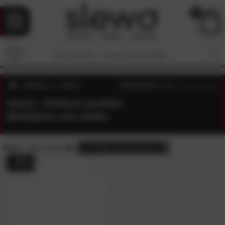
0
Marken
Heike
4.7
/5 (
72
Bewertungen)
SALE • Einfach perfekt -
Bettlaken von Heike
Preis:
Sale-Artikel
alle
Filter zurücksetzen
- 35%