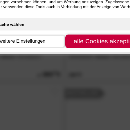
ungen vornehmen können, und um Werbung anzuzeigen. Zugelassene
ter verwenden diese Tools auch in Verbindung mit der Anzeige von Wer
alle Cookies akzept
weitere Einstellungen
»Sento«
Schreibtisch I
INFANSKIDS
»Arwen«
Schreibti
369.
00
759.
00
BESTSELLER