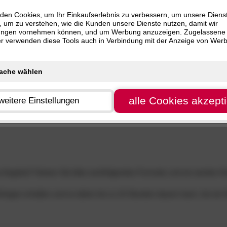
den Cookies, um Ihr Einkaufserlebnis zu verbessern, um unsere Diens
, um zu verstehen, wie die Kunden unsere Dienste nutzen, damit wir
ungen vornehmen können, und um Werbung anzuzeigen. Zugelassene
ter verwenden diese Tools auch in Verbindung mit der Anzeige von Wer
alle Cookies akzept
weitere Einstellungen
lektion:
s Angebot? Nutzen Sie bitte nachfolgendes Formular und wir werden Ih
nfragen erhalten und es daher bis zu 24 Stunden dauern kann, bis wir 