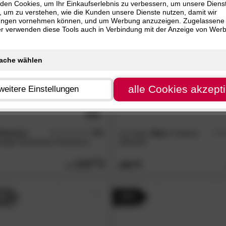
den Cookies, um Ihr Einkaufserlebnis zu verbessern, um unsere Diens
, um zu verstehen, wie die Kunden unsere Dienste nutzen, damit wir
rd (29)
- 58%
ungen vornehmen können, und um Werbung anzuzeigen. Zugelassene
(27)
ter verwenden diese Tools auch in Verbindung mit der Anzeige von Wer
ett (26)
pe (24)
 (23)
 (21)
alle Cookies akzept
weitere Einstellungen
renschrank (20)
Piaforte«
4.8
La Casa
»Bari«
Outdoor
/5
Design-Garderobe Nussbaum
Barstuhl
118.
00
569.
00
ER
- 48%