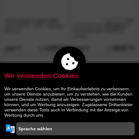
Schösswender
»Lyon 200«
5.0
/5
Schösswender
»Königsee«
Tisch CAT12 - SO3 - Marmara
Eckbankgruppe Wildeiche
Marmor
massiv
1439.
00
2919.
00
2059.
4169.
00
00
Wir verwenden Cookies
Wir verwenden Cookies, um Ihr Einkaufserlebnis zu verbessern,
um unsere Dienste anzubieten, um zu verstehen, wie die Kunden
unsere Dienste nutzen, damit wir Verbesserungen vornehmen
können, und um Werbung anzuzeigen. Zugelassene Drittanbieter
verwenden diese Tools auch in Verbindung mit der Anzeige von
5.0
Schösswender
»Oviedo«
/5
Werbung durch uns.
Schösswender
»Kota«
Wildeiche Baumkante Esstisch
Eckbankgruppe
II