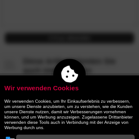
Anfrage
absenden
Diese Artikel könnten Sie
auch interessieren
Wir verwenden Cookies
BESTSELLER
- 20%
Wir verwenden Cookies, um Ihr Einkaufserlebnis zu verbessern,
um unsere Dienste anzubieten, um zu verstehen, wie die Kunden
unsere Dienste nutzen, damit wir Verbesserungen vornehmen
können, und um Werbung anzuzeigen. Zugelassene Drittanbieter
verwenden diese Tools auch in Verbindung mit der Anzeige von
Werbung durch uns.