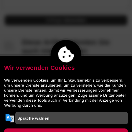
Anfrage
absenden
Diese Artikel könnten Sie
auch interessieren
Wir verwenden Cookies
BESTSELLER
- 41%
Wir verwenden Cookies, um Ihr Einkaufserlebnis zu verbessern,
um unsere Dienste anzubieten, um zu verstehen, wie die Kunden
unsere Dienste nutzen, damit wir Verbesserungen vornehmen
können, und um Werbung anzuzeigen. Zugelassene Drittanbieter
verwenden diese Tools auch in Verbindung mit der Anzeige von
Werbung durch uns.
9
3S
4.6
3S
4.9
/5
/5
Frankenmöbel
»Country«
Frankenmöbel
»Country«
Massivholz Sideboard l weiss
Massivholz Bett