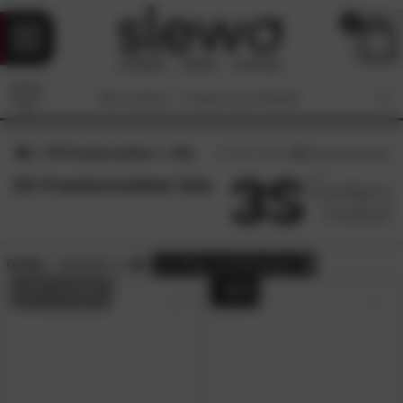
0
3S Frankenmöbel
Alia
4.3
/5 (
66
Bewertungen)
3S Frankenmöbel Alia
Größe:
140x200 cm
alle
Filter zurücksetzen
AUF LAGER
- 42%