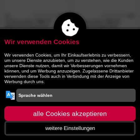
3S
4.7
3S
4.3
/5
/5
Frankenmöbel
»Alia 1«
Frankenmöbel
»Alia 2«
Balkenbett Massivholz
Massivholz Balkenbett
Wir verwenden Cookies
559.
00
560.
00
769.
959.
00
00
Wir verwenden Cookies, um Ihr Einkaufserlebnis zu verbessern,
um unsere Dienste anzubieten, um zu verstehen, wie die Kunden
unsere Dienste nutzen, damit wir Verbesserungen vornehmen
können, und um Werbung anzuzeigen. Zugelassene Drittanbieter
verwenden diese Tools auch in Verbindung mit der Anzeige von
Werbung durch uns.
alle Cookies akzeptieren
weitere Einstellungen
Startseite
Menü
Suche
Warenkorb