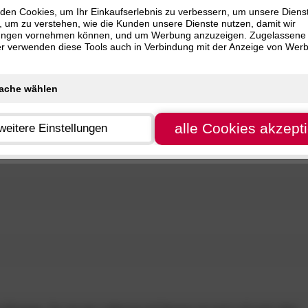
den Cookies, um Ihr Einkaufserlebnis zu verbessern, um unsere Diens
, um zu verstehen, wie die Kunden unsere Dienste nutzen, damit wir
a Kollektion:
ungen vornehmen können, und um Werbung anzuzeigen. Zugelassene
ter verwenden diese Tools auch in Verbindung mit der Anzeige von Wer
alle Cookies akzept
weitere Einstellungen
infacher,passgenauer Aufbau??