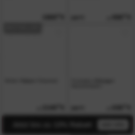
1569.
00
659.
00
949.
00
BESTSELLER
Winkle
»Tabea«
Polsterbett
Forestales
»Chicago«
Massivholzbett I
2149.
00
639.
00
909.
00
Jetzt bis zu 13% Rabatt
mehr infos