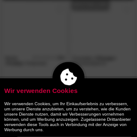
BESTSELLER
Winkle
5.0
Forestales
»Chicago«
/5
»Freddy«
Polsterbett
Massivholzbett III
449.
00
639.
00
679.
909.
00
00
Wir verwenden Cookies
Wir verwenden Cookies, um Ihr Einkaufserlebnis zu verbessern,
um unsere Dienste anzubieten, um zu verstehen, wie die Kunden
unsere Dienste nutzen, damit wir Verbesserungen vornehmen
können, und um Werbung anzuzeigen. Zugelassene Drittanbieter
verwenden diese Tools auch in Verbindung mit der Anzeige von
Werbung durch uns.