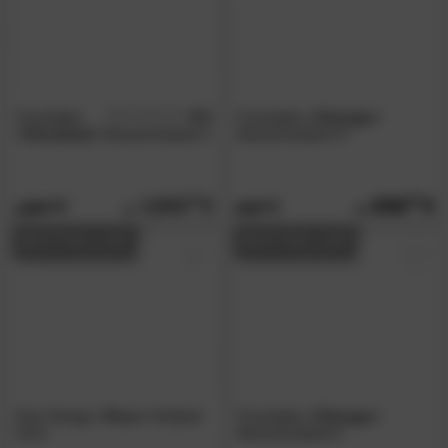
Forestales
4.9
Forestales
»Chicago«
/5
»Cleveland«
Massivholzbett II
Massivholzbett IV
1200.
00
659.
00
1299.
949.
00
00
BESTSELLER
BESTSELLER
Kare Design
»Puro«
Holzbett
Forestales
»Chicago«
hoch
Massivholzbett II