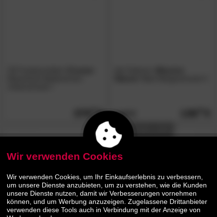
3S Frankenmöbel
»Cosma«
die Faktorei
»Massive
Massivholz Badezimmer-
Nature«
Bad-Hängeschrank II
Unterschrank I
379.
00
139.
90
149.
00
BESTSELLER
Wir verwenden Cookies
Wir verwenden Cookies, um Ihr Einkaufserlebnis zu verbessern,
um unsere Dienste anzubieten, um zu verstehen, wie die Kunden
unsere Dienste nutzen, damit wir Verbesserungen vornehmen
können, und um Werbung anzuzeigen. Zugelassene Drittanbieter
verwenden diese Tools auch in Verbindung mit der Anzeige von
SIT
4.7
3S Frankenmöbel
»Cosma«
/5