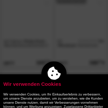
die Faktorei
»Pretty Posh«
SIT
4.8
/5
Waschbeckenunterschrank II
»Riverboat«
Hochschrank
549.
00
589.
00
589.
849.
00
00
Wir verwenden Cookies
Wir verwenden Cookies, um Ihr Einkaufserlebnis zu verbessern,
um unsere Dienste anzubieten, um zu verstehen, wie die Kunden
unsere Dienste nutzen, damit wir Verbesserungen vornehmen
können, und um Werbung anzuzeigen. Zugelassene Drittanbieter